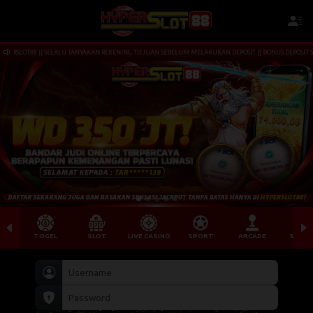
ERSLOT88 || SELALU TANYAKAN REKENING TUJUAN SEBELUM MELAKUKAN DEPOSIT || BONUS DEPOSIT SETI
TOGEL
SLOT
LIVE CASINO
SPORT
ARCADE
SABU