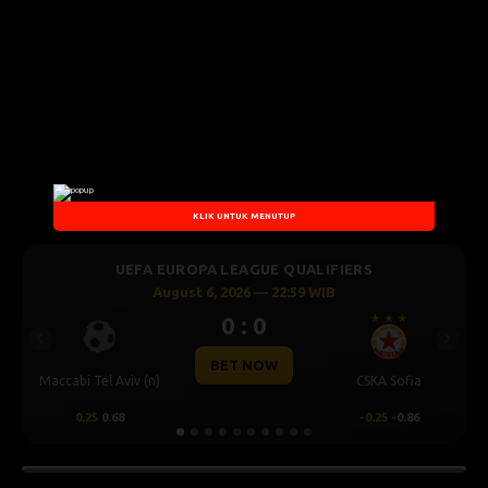
KLIK UNTUK MENUTUP
UEFA EUROPA LEAGUE QUALIFIERS
August 6, 2026 — 22:59 WIB
0 : 0
Previous
Next
BET NOW
Maccabi Tel Aviv (n)
CSKA Sofia
L
0.25
0.68
-0.25
-0.86