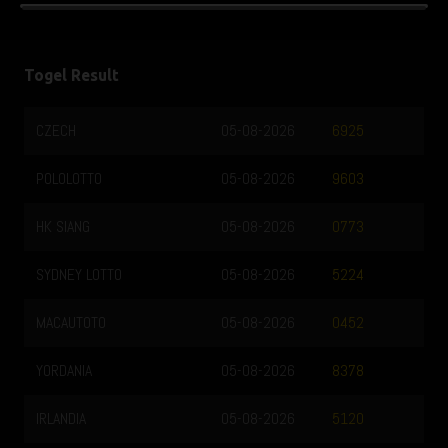
Togel Result
CZECH
05-08-2026
6925
POLOLOTTO
05-08-2026
9603
HK SIANG
05-08-2026
0773
SYDNEY LOTTO
05-08-2026
5224
MACAUTOTO
05-08-2026
0452
YORDANIA
05-08-2026
8378
IRLANDIA
05-08-2026
5120